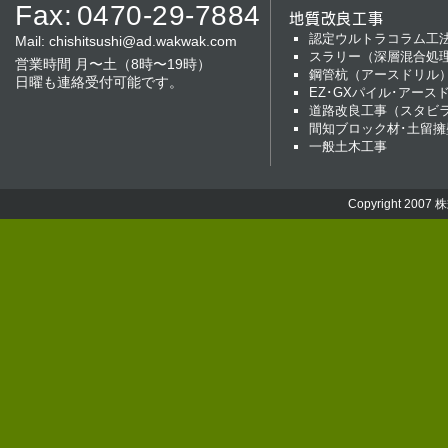
Fax:
0470-29-7884
地質改良工事
認定ウルトラコラム工
Mail:
chishitsushi@ad.wakwak.com
スラリー（深層混合処
営業時間 月〜土（8時〜19時）
鋼管杭（アースドリル
日曜も連絡受付可能です。
EZ･GXパイル･アース
道路改良工事（スタビ
間知ブロック材･土留擁
一般土木工事
Copyright 2007
株