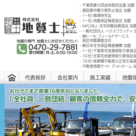
千葉県暴力団追放県民会議 加盟
建設業労働災害防止協会 加盟
（一社）倫理研究会
（一社）地盤保証検査協会 加盟
NPO法人 住宅地盤品質協会 加
一般社団法人 ハウスワランティ 
㈱トーセ･フィールドサービス
指定地盤調査会社
㈱日本住宅保証検査機構 加盟
（一社）千葉県宅地建物取引業協会
（公社）全国宅地建物取引業保証協
（公社）首都圏不動産公正取引協議
不動産情報サイト アットホーム 
代表挨拶
会社案内
施工実績
地盤