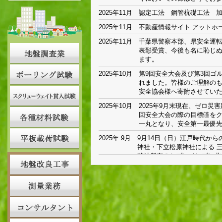
2025年11月
認定工法 鋼管杭礎工法 
2025年11月
不動産情報サイト アットホ
2025年11月
千葉県警察本部、県安全運
表彰受賞、今後も名に恥じ
ます。
2025年10月
第9回安全大会及び第3回ゴ
れました。皆様のご理解の
安全協会様へ寄附させてい
2025年10月
2025年9月末現在、ゼロ災害
回安全大会の際の目標値をク
一丸となり、安全第一最優
2025年 9月
9月14日（日）江戸時代か
神社・下立松原神社による 
弊社所有のセブンイレブン北
た。
2025年 9月
9月13日（土）館山中学校バ
ティーリ千葉主催バスケット
導を受ける姿、地域貢献の一
2025年 8月
令和7年8月17日 弊社建