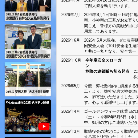
2026年7月
2026年8月26日安房大神、
て例大祭を執り行います。
2026年7月
2026年8月1日15時～16
輿、小神輿の三基がお立寄り
聞こえ、皆様方の笑顔が目に
用意してあります。
2026年6月
2026年5月末現在、ゼロ災害延
回安全大会（10月安全衛生
と共に一丸となり、安全第一
2026年 6月
今年度安全スローガ
ン 
危険の連鎖断ち切る起点 こ
株式会社地質士 取
2026年5月
今般、弊社敷地内に鎮座する
工）より、弊社安房大神参道に
本、御寄進いただきました。
す。心より感謝申し上げます
2026年4月
ゴールデンウィーク休業日のお
（土）～令和8年5月6日（水
中、御用の方はご連絡いただ
2026年3月
取締役会の決定により取締役吉
する事と決定いたしました。