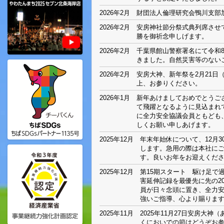
2026年2月
財団法人倫理研究会鴨川支部
2026年2月
安房神社節分祭式典列席させ
勝を御祈念申しげます。
2026年2月
千葉県館山警察署名にて令和8
きました。自然災害等のない
2026年2月
安房大神、新年祭を2月21日
上、お参りください。
2026年1月
新年あけましておめでとうご
て飛躍となるように見込まれ
に全力安全協議会員ともども
しくお願い申しあげます。
2025年12月
年末年始休について、12月
します。急用の際は本社に
す。良いお年をお迎えくだ
2025年12月
第15期スタート 駆け足で
害延伸記録を最優先に先の2
員が日々念頭に置き、全力
強いご指導、心より賜りま
2025年11月
2025年11月27日安房大
くにおいでの節はどうぞお