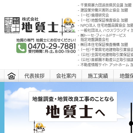
千葉県暴力団追放県民会議 加盟
建設業労働災害防止協会 加盟
（一社）倫理研究会
（一社）地盤保証検査協会 加盟
NPO法人 住宅地盤品質協会 加
一般社団法人 ハウスワランティ 
㈱トーセ･フィールドサービス
指定地盤調査会社
㈱日本住宅保証検査機構 加盟
（一社）千葉県宅地建物取引業協会
（公社）全国宅地建物取引業保証協
（公社）首都圏不動産公正取引協議
不動産情報サイト アットホーム 
代表挨拶
会社案内
施工実績
地盤