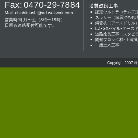
ます。
Fax:
0470-29-7884
地質改良工事
2024年12月
第二駐車場に資材倉庫を建
認定ウルトラコラム工
Mail:
chishitsushi@ad.wakwak.com
はご迷惑をおかけしました
スラリー（深層混合処
営業時間 月〜土（8時〜19時）
鋼管杭（アースドリル
2024年12月
年末年始休について、本日出
日曜も連絡受付可能です。
EZ･GXパイル･アース
り１月５日（日）までを休日
道路改良工事（スタビ
ければご対応をさせていただ
間知ブロック材･土留擁
2024年12月
第１４期スタートです。早
一般土木工事
た。 いま一度原点に戻り、
ー、そして加えて社内強化
め、新年度邁進してまいり
Copyright 2007
株
し上げます。
2024年11月
千葉県警館山警察署・弊社
県内各警察署に先駆け、協
て活動してまいります。
2024年11月
2024年11月現在、ゼロ災害
回安全大会の際の目標値をク
一丸となり、安全第一最優
2024年11月
南房総市、館山市両市より
今後も地域に貢献してまい
2024年11月
ガイアF1パイル工法協会加