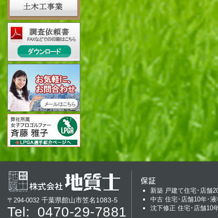
2025年 8月
地元、神明神社神輿渡御 お
2025年 8月
夏季休暇について 例年通り令
させていただきます。ご連絡
ご対応させていただきます。
2025年 5月
今年度安全スローガン 「油
高めて全集中」
2025年4月
ゴールデンウィーク休業日の
月３日（土）～令和７年５月６
業期間中、御用の方はご連絡
2025年2月
本日、2月10日、待望の安房
により、祭典を執り行いまし
て、鎮座いたしました。 皆
い。
2025年1月
弊社、宮城第４ストックヤー
御祭神(天太玉命）をお祀り
いたします。 身体健全・事
ます。 安房神社様・工事関係
保証
近くにおいでの際は、お立ち
新築 戸建て住宅･店舗2
2025年1月
新年あけましておめでとござい
中古 住宅･店舗10年･液
千葉県館山市笠名1083-5
〒294-0032
える年となります。初心に戻
Tel:
0470-29-7881
沈下修正 住宅･店舗10
議会員ともども、邁進いたす