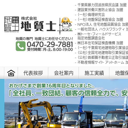
千葉県暴力団追放県民会議 加盟
建設業労働災害防止協会 加盟
（一社）倫理研究会
（一社）地盤保証検査協会 加盟
NPO法人 住宅地盤品質協会 加
一般社団法人 ハウスワランティ 
㈱トーセ･フィールドサービス
指定地盤調査会社
㈱日本住宅保証検査機構 加盟
（一社）千葉県宅地建物取引業協会
（公社）全国宅地建物取引業保証協
（公社）首都圏不動産公正取引協議
不動産情報サイト アットホーム 
代表挨拶
会社案内
施工実績
地盤