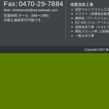
Fax:
0470-29-7884
地質改良工事
認定ウルトラコラム工
Mail:
chishitsushi@ad.wakwak.com
スラリー（深層混合処
営業時間 月〜土（8時〜19時）
鋼管杭（アースドリル
日曜も連絡受付可能です。
EZ･GXパイル･アース
道路改良工事（スタビ
間知ブロック材･土留擁
一般土木工事
Copyright 2007
株