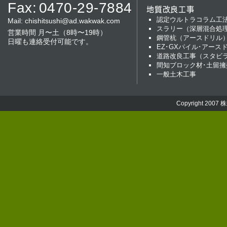
Fax:
0470-29-7884
地質改良工事
認定ウルトラコラム工
Mail:
chishitsushi@ad.wakwak.com
スラリー（深層混合処
営業時間 月〜土（8時〜19時）
鋼管杭（アースドリル
日曜も連絡受付可能です。
EZ･GXパイル･アース
道路改良工事（スタビ
間知ブロック材･土留擁
一般土木工事
Copyright 2007
株