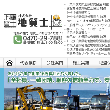
千葉県暴力団追放県民会議 加盟
建設業労働災害防止協会 加盟
（一社）倫理研究会
（一社）地盤保証検査協会 加盟
NPO法人 住宅地盤品質協会 加
一般社団法人 ハウスワランティ 
㈱トーセ･フィールドサービス
指定地盤調査会社
㈱日本住宅保証検査機構 加盟
（一社）千葉県宅地建物取引業協会
（公社）全国宅地建物取引業保証協
（公社）首都圏不動産公正取引協議
不動産情報サイト アットホーム 
代表挨拶
会社案内
施工実績
地盤