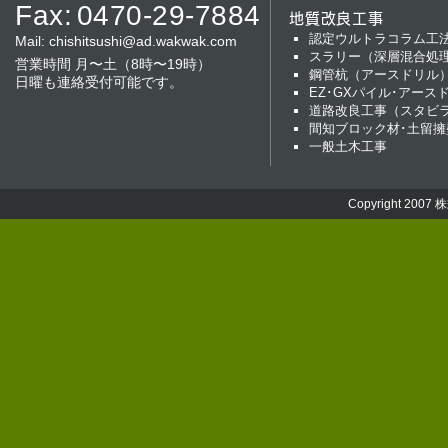
Fax:
0470-29-7884
地質改良工事
認定ウルトラコラム工
Mail:
chishitsushi@ad.wakwak.com
スラリー（深層混合処
営業時間 月〜土（8時〜19時）
鋼管杭（アースドリル
日曜も連絡受付可能です。
EZ･GXパイル･アース
道路改良工事（スタビ
間知ブロック材･土留擁
一般土木工事
Copyright 2007
株