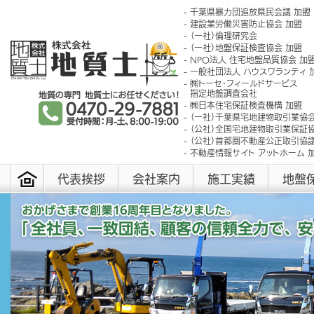
千葉県暴力団追放県民会議 加盟
建設業労働災害防止協会 加盟
（一社）倫理研究会
（一社）地盤保証検査協会 加盟
NPO法人 住宅地盤品質協会 加
一般社団法人 ハウスワランティ 
㈱トーセ･フィールドサービス
指定地盤調査会社
㈱日本住宅保証検査機構 加盟
（一社）千葉県宅地建物取引業協会
（公社）全国宅地建物取引業保証協
（公社）首都圏不動産公正取引協議
不動産情報サイト アットホーム 
代表挨拶
会社案内
施工実績
地盤