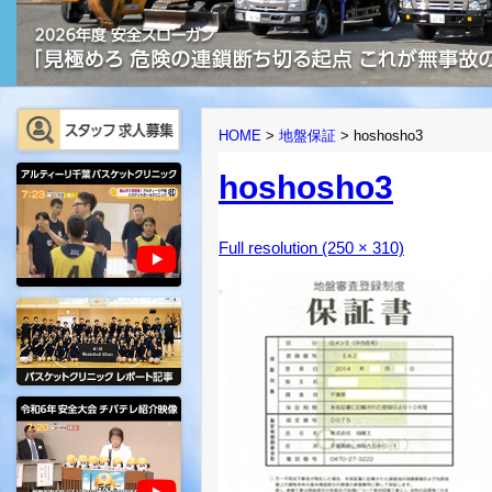
HOME
>
地盤保証
>
hoshosho3
hoshosho3
Full resolution (250 × 310)