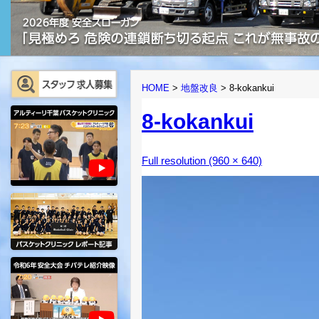
HOME
>
地盤改良
>
8-kokankui
8-kokankui
Full resolution (960 × 640)