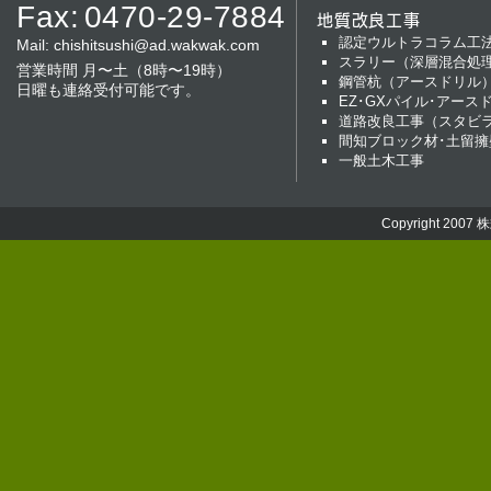
Fax:
0470-29-7884
地質改良工事
認定ウルトラコラム工
Mail:
chishitsushi@ad.wakwak.com
スラリー（深層混合処
営業時間 月〜土（8時〜19時）
鋼管杭（アースドリル
日曜も連絡受付可能です。
EZ･GXパイル･アース
道路改良工事（スタビ
間知ブロック材･土留擁
一般土木工事
Copyright 2007
株