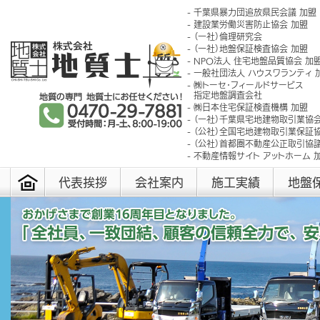
千葉県暴力団追放県民会議 加盟
建設業労働災害防止協会 加盟
（一社）倫理研究会
（一社）地盤保証検査協会 加盟
NPO法人 住宅地盤品質協会 加
一般社団法人 ハウスワランティ 
㈱トーセ･フィールドサービス
指定地盤調査会社
㈱日本住宅保証検査機構 加盟
（一社）千葉県宅地建物取引業協会
（公社）全国宅地建物取引業保証協
（公社）首都圏不動産公正取引協議
不動産情報サイト アットホーム 
代表挨拶
会社案内
施工実績
地盤