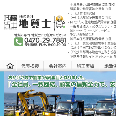
千葉県暴力団追放県民会議 加盟
建設業労働災害防止協会 加盟
（一社）倫理研究会
（一社）地盤保証検査協会 加盟
NPO法人 住宅地盤品質協会 加
一般社団法人 ハウスワランティ 
㈱トーセ･フィールドサービス
指定地盤調査会社
㈱日本住宅保証検査機構 加盟
（一社）千葉県宅地建物取引業協会
（公社）全国宅地建物取引業保証協
（公社）首都圏不動産公正取引協議
不動産情報サイト アットホーム 
代表挨拶
会社案内
施工実績
地盤