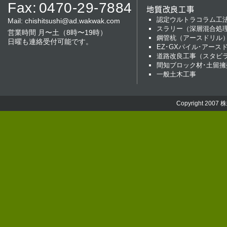
Fax:
0470-29-7884
地質改良工事
認定ウルトラコラム工
Mail:
chishitsushi@ad.wakwak.com
スラリー（深層混合処
営業時間 月〜土（8時〜19時）
鋼管杭（アースドリル
日曜も連絡受付可能です。
EZ･GXパイル･アース
道路改良工事（スタビ
間知ブロック材･土留擁
一般土木工事
Copyright 2007
株