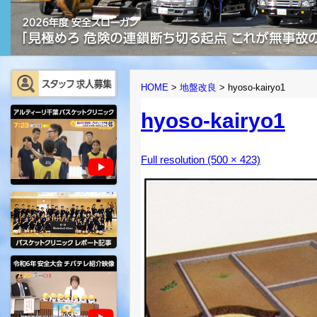
HOME
>
地盤改良
>
hyoso-kairyo1
hyoso-kairyo1
Full resolution (500 × 423)