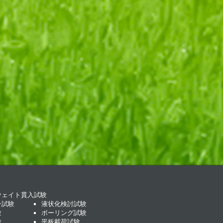
ウェイト貫入試験
ン試験
液状化検討試験
験
ボーリング試験
験
平板載荷試験