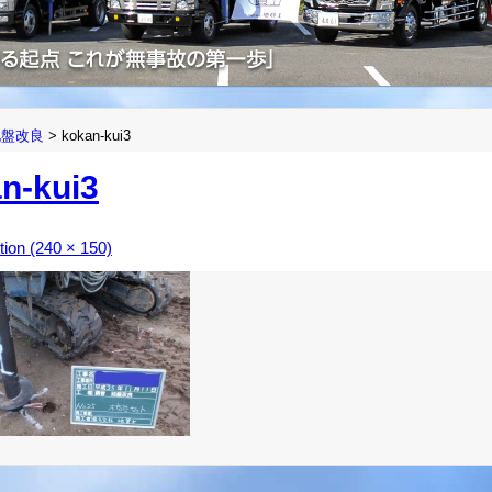
地盤改良
>
kokan-kui3
n-kui3
ution (240 × 150)