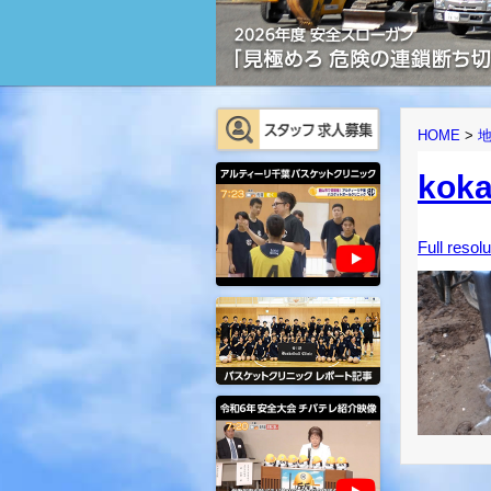
HOME
>
koka
Full resol