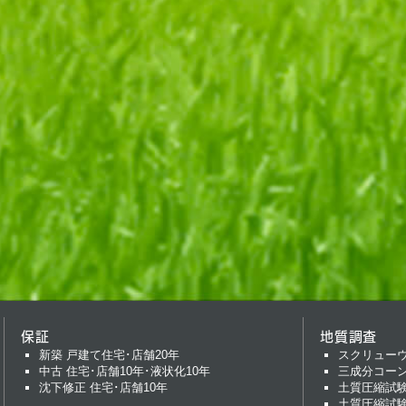
保証
地質調査
新築 戸建て住宅･店舗20年
スクリュー
中古 住宅･店舗10年･液状化10年
三成分コー
沈下修正 住宅･店舗10年
土質圧縮試
土質圧縮試