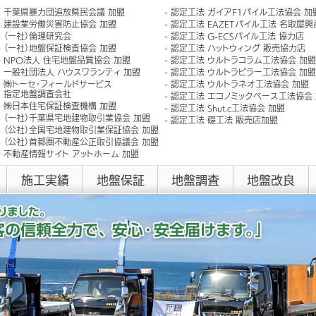
千葉県暴力団追放県民会議 加盟
認定工法 ガイアF1パイル工法協会 加
建設業労働災害防止協会 加盟
認定工法 EAZETパイル工法 名取屋
（一社）倫理研究会
認定工法 G-ECSパイル工法 協力店
（一社）地盤保証検査協会 加盟
認定工法 ハットウィング 販売協力店
NPO法人 住宅地盤品質協会 加盟
認定工法 ウルトラコラム工法協会 加盟
一般社団法人 ハウスワランティ 加盟
認定工法 ウルトラピラー工法協会 加盟
㈱トーセ･フィールドサービス
認定工法 ウルトラネオ工法協会 加盟
指定地盤調査会社
認定工法 エコノミックベース工法協会
㈱日本住宅保証検査機構 加盟
認定工法 Shut.c工法協会 加盟
（一社）千葉県宅地建物取引業協会 加盟
認定工法 礎工法 販売店加盟
（公社）全国宅地建物取引業保証協会 加盟
（公社）首都圏不動産公正取引協議会 加盟
不動産情報サイト アットホーム 加盟
施工実績
地盤保証
地盤調査
地盤改良