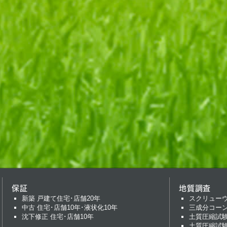
保証
地質調査
新築 戸建て住宅･店舗20年
スクリュー
中古 住宅･店舗10年･液状化10年
三成分コー
沈下修正 住宅･店舗10年
土質圧縮試
土質圧縮試