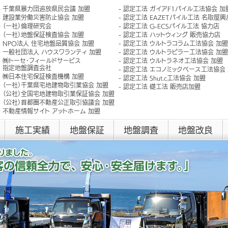
千葉県暴力団追放県民会議 加盟
認定工法 ガイアF1パイル工法協会 加
建設業労働災害防止協会 加盟
認定工法 EAZETパイル工法 名取屋
（一社）倫理研究会
認定工法 G-ECSパイル工法 協力店
（一社）地盤保証検査協会 加盟
認定工法 ハットウィング 販売協力店
NPO法人 住宅地盤品質協会 加盟
認定工法 ウルトラコラム工法協会 加盟
一般社団法人 ハウスワランティ 加盟
認定工法 ウルトラピラー工法協会 加盟
㈱トーセ･フィールドサービス
認定工法 ウルトラネオ工法協会 加盟
指定地盤調査会社
認定工法 エコノミックベース工法協会
㈱日本住宅保証検査機構 加盟
認定工法 Shut.c工法協会 加盟
（一社）千葉県宅地建物取引業協会 加盟
認定工法 礎工法 販売店加盟
（公社）全国宅地建物取引業保証協会 加盟
（公社）首都圏不動産公正取引協議会 加盟
不動産情報サイト アットホーム 加盟
施工実績
地盤保証
地盤調査
地盤改良