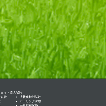
ウェイト貫入試験
ン試験
液状化検討試験
験
ボーリング試験
験
平板載荷試験