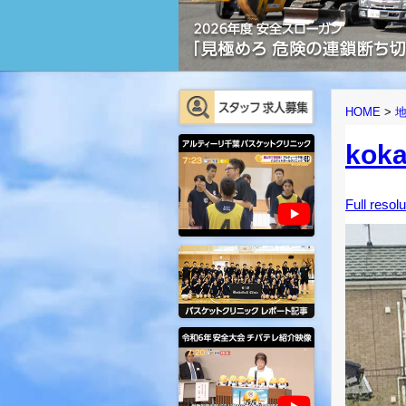
HOME
>
kok
Full resol