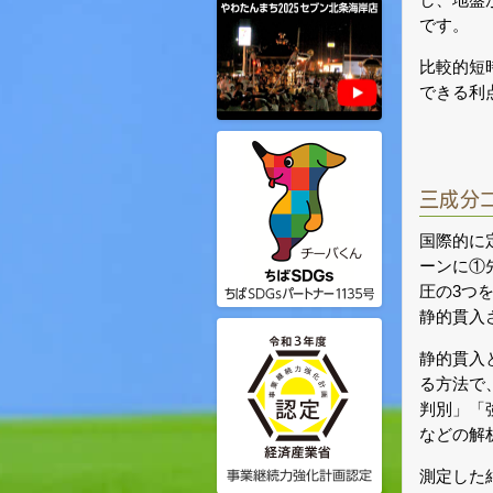
です。
比較的短
できる利
三成分
国際的に
ーンに①
圧の3つ
静的貫入
静的貫入
る方法で
判別」「
などの解
測定した