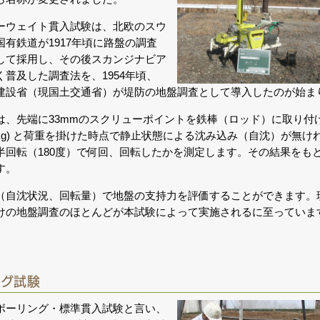
ーウェイト貫入試験は、北欧のスウ
国有鉄道が1917年頃に路盤の調査
して採用し、その後スカンジナビア
く普及した調査法を、1954年頃、
建設省（現国土交通省）が堤防の地盤調査として導入したのが始ま
、先端に33mmのスクリューポイントを鉄棒（ロッド）に取り付け、500N (
100kg) と荷重を掛けた時点で静止状態による沈み込み（自沈）が無
半回転（180度）で何回、回転したかを測定します。その結果をもと
す。
自沈状況、回転量）で地盤の支持力を評価することができます。現在ではJ
けの地盤調査のほとんどが本試験によって実施されるに至っていま
ング試験
ボーリング・標準貫入試験と言い、