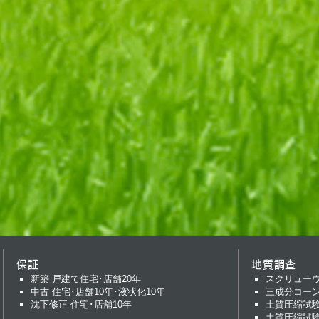
保証
地質調査
新築 戸建て住宅･店舗20年
スクリュー
中古 住宅･店舗10年･液状化10年
三成分コー
沈下修正 住宅･店舗10年
土質圧縮試
土質圧縮試