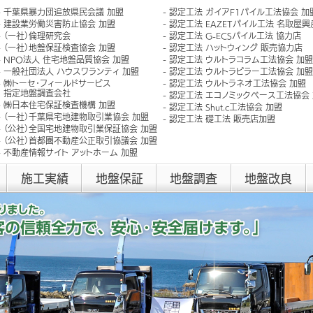
千葉県暴力団追放県民会議 加盟
認定工法 ガイアF1パイル工法協会 加
建設業労働災害防止協会 加盟
認定工法 EAZETパイル工法 名取屋
（一社）倫理研究会
認定工法 G-ECSパイル工法 協力店
（一社）地盤保証検査協会 加盟
認定工法 ハットウィング 販売協力店
NPO法人 住宅地盤品質協会 加盟
認定工法 ウルトラコラム工法協会 加盟
一般社団法人 ハウスワランティ 加盟
認定工法 ウルトラピラー工法協会 加盟
㈱トーセ･フィールドサービス
認定工法 ウルトラネオ工法協会 加盟
指定地盤調査会社
認定工法 エコノミックベース工法協会
㈱日本住宅保証検査機構 加盟
認定工法 Shut.c工法協会 加盟
（一社）千葉県宅地建物取引業協会 加盟
認定工法 礎工法 販売店加盟
（公社）全国宅地建物取引業保証協会 加盟
（公社）首都圏不動産公正取引協議会 加盟
不動産情報サイト アットホーム 加盟
施工実績
地盤保証
地盤調査
地盤改良