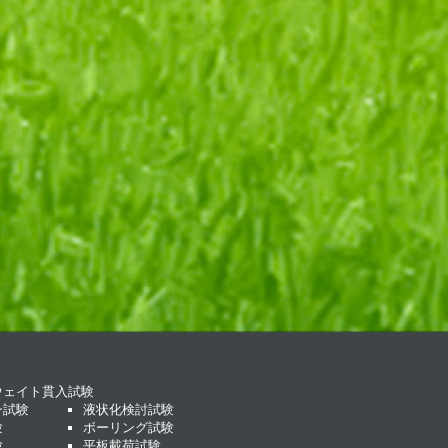
ウェイト貫入試験
ン試験
液状化検討試験
験
ボーリング試験
験
平板載荷試験