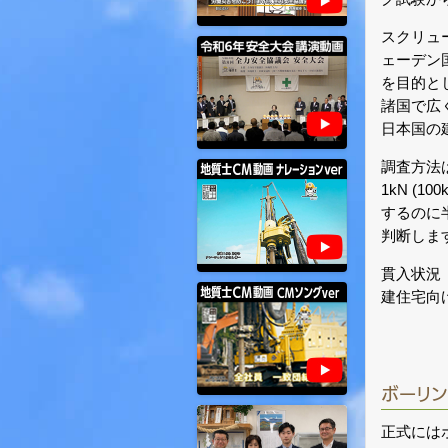
スクリュ
ェーデン
を目的と
諸国で広
日本国の
調査方法は
1kN (
するのに
判断しま
貫入状況（
建住宅向
ボーリ
正式には