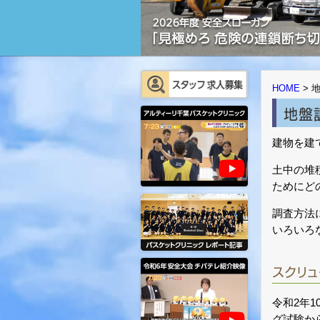
HOME
>
地盤
建物を建
土中の堆
ためにど
調査方法
いろいろ
スクリ
令和2年
グ試験か