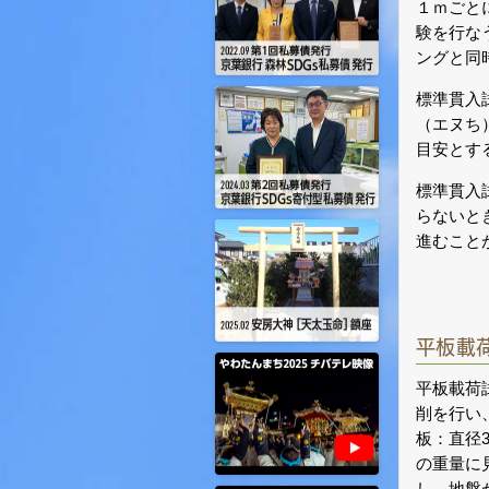
１ｍごと
験を行な
ングと同
標準貫入
（エヌち
目安とす
標準貫入
らないと
進むこと
平板載
平板載荷
削を行い
板：直径
の重量に
し、地盤