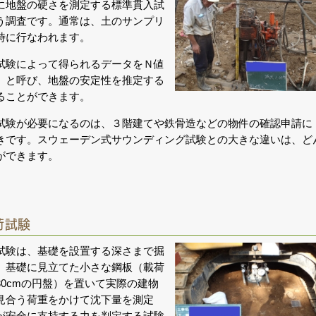
に地盤の硬さを測定する標準貫入試
う調査です。通常は、土のサンプリ
時に行なわれます。
試験によって得られるデータをＮ値
）と呼び、地盤の安定性を推定する
ることができます。
試験が必要になるのは、３階建てや鉄骨造などの物件の確認申請に
きです。スウェーデン式サウンディング試験との大きな違いは、ど
ができます。
荷試験
試験は、基礎を設置する深さまで掘
、基礎に見立てた小さな鋼板（載荷
30cmの円盤）を置いて実際の建物
見合う荷重をかけて沈下量を測定
が安全に支持する力を判定する試験