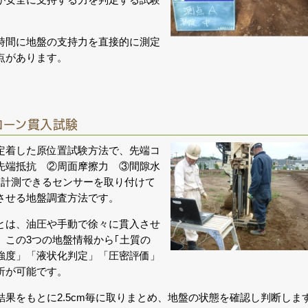
時間に地盤の支持力を直接的に測定
点があります。
コーン貫入試験
定着した原位置試験方法で、先端コ
先端抵抗 ②周面摩擦力 ③間隙水
を計測できるセンサーを取り付けて
させる地盤調査方法です。
とは、油圧や手動で徐々に貫入させ
、この3つの地盤情報から｢土質の
強度」「液状化判定」「圧密評価」
析が可能です。
結果をもとに2.5cm毎に取りまとめ、地盤の状態を確認し判断しま