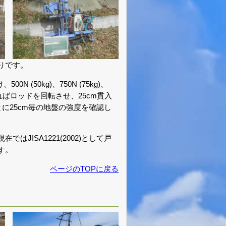
りです。
50kg)、750N (75kg)、
ければロッドを回転させ、25cm貫入
に25cm毎の地盤の強度を確認し
ISA1221(2002)として戸
す。
ページのTOPに戻る