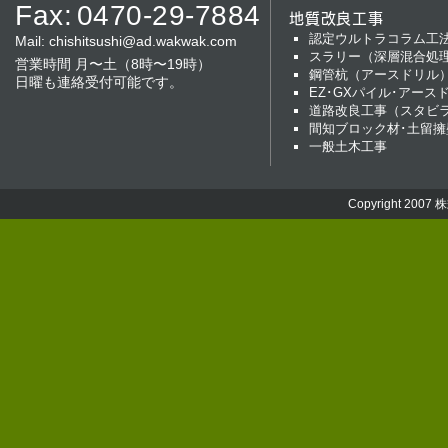
Fax:
0470-29-7884
地質改良工事
認定ウルトラコラム工
Mail:
chishitsushi@ad.wakwak.com
スラリー（深層混合処
営業時間 月〜土（8時〜19時）
鋼管杭（アースドリル
日曜も連絡受付可能です。
EZ･GXパイル･アース
道路改良工事（スタビ
間知ブロック材･土留擁
一般土木工事
Copyright 2007
株