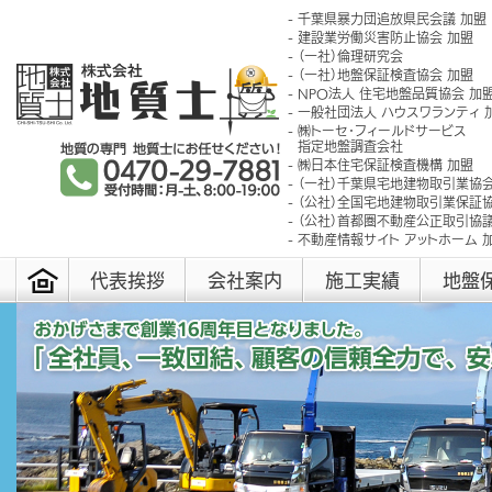
千葉県暴力団追放県民会議 加盟
建設業労働災害防止協会 加盟
（一社）倫理研究会
（一社）地盤保証検査協会 加盟
NPO法人 住宅地盤品質協会 加
一般社団法人 ハウスワランティ 
㈱トーセ･フィールドサービス
指定地盤調査会社
㈱日本住宅保証検査機構 加盟
（一社）千葉県宅地建物取引業協会
（公社）全国宅地建物取引業保証協
（公社）首都圏不動産公正取引協議
不動産情報サイト アットホーム 
代表挨拶
会社案内
施工実績
地盤