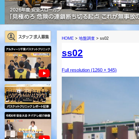
HOME
>
地盤調査
>
ss02
ss02
Full resolution (1260 × 945)