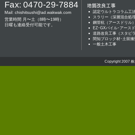
Fax:
0470-29-7884
地質改良工事
認定ウルトラコラム工
Mail:
chishitsushi@ad.wakwak.com
スラリー（深層混合処
営業時間 月〜土（8時〜19時）
鋼管杭（アースドリル
日曜も連絡受付可能です。
EZ･GXパイル･アース
道路改良工事（スタビ
間知ブロック材･土留擁
一般土木工事
Copyright 2007
株