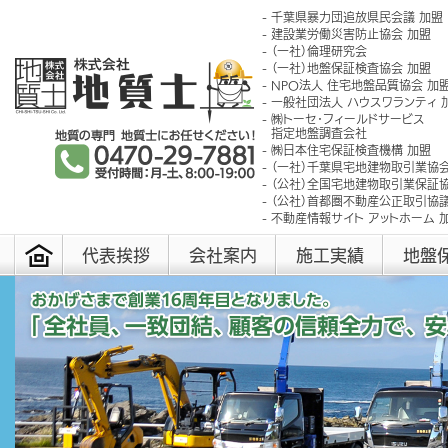
千葉県暴力団追放県民会議 加盟
建設業労働災害防止協会 加盟
（一社）倫理研究会
（一社）地盤保証検査協会 加盟
NPO法人 住宅地盤品質協会 加
一般社団法人 ハウスワランティ 
㈱トーセ･フィールドサービス
指定地盤調査会社
㈱日本住宅保証検査機構 加盟
（一社）千葉県宅地建物取引業協会
（公社）全国宅地建物取引業保証協
（公社）首都圏不動産公正取引協議
不動産情報サイト アットホーム 
代表挨拶
会社案内
施工実績
地盤