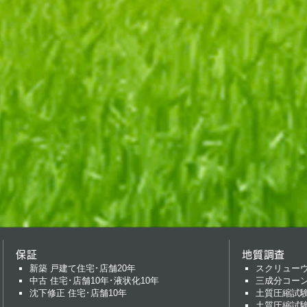
保証
地質調査
新築 戸建て住宅･店舗20年
スクリュー
中古 住宅･店舗10年･液状化10年
三成分コー
沈下修正 住宅･店舗10年
土質圧縮試
土質圧縮試