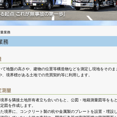
測量業務
業務
量
いて地盤の高さや、建物の位置等構造物などを測定し現地をそのま
や、境界標がある土地での売買契約等に利用します。
定測量
の境界を隣接土地所有者立ち合いのもと、公図・地籍測量図等をも
確定図を作成します。
した境界に、コンクリート製の杭や金属製のプレートを設置・埋設