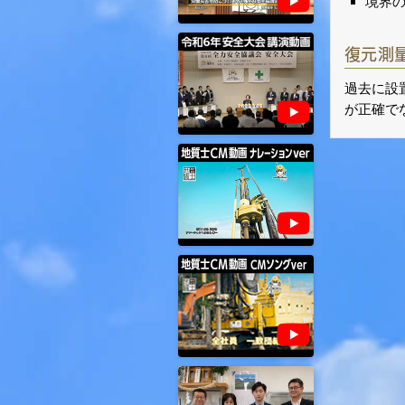
境界
復元測
過去に設
が正確で