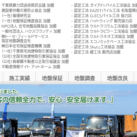
千葉県暴力団追放県民会議 加盟
認定工法 ガイアF1パイル工法協会 加
建設業労働災害防止協会 加盟
認定工法 EAZETパイル工法 名取屋
（一社）倫理研究会
認定工法 G-ECSパイル工法 協力店
（一社）地盤保証検査協会 加盟
認定工法 ハットウィング 販売協力店
NPO法人 住宅地盤品質協会 加盟
認定工法 ウルトラコラム工法協会 加盟
一般社団法人 ハウスワランティ 加盟
認定工法 ウルトラピラー工法協会 加盟
㈱トーセ･フィールドサービス
認定工法 ウルトラネオ工法協会 加盟
指定地盤調査会社
認定工法 エコノミックベース工法協会
㈱日本住宅保証検査機構 加盟
認定工法 Shut.c工法協会 加盟
（一社）千葉県宅地建物取引業協会 加盟
認定工法 礎工法 販売店加盟
（公社）全国宅地建物取引業保証協会 加盟
（公社）首都圏不動産公正取引協議会 加盟
不動産情報サイト アットホーム 加盟
施工実績
地盤保証
地盤調査
地盤改良