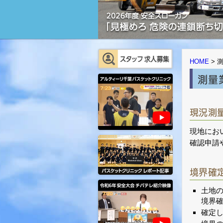
HOME
>
測量
現況測
現地にお
確認申請
境界確
土地
境界
確定