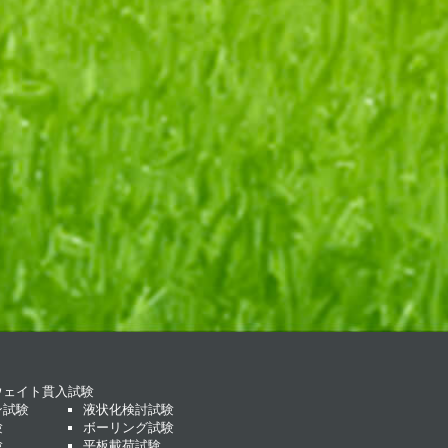
ウェイト貫入試験
ン試験
液状化検討試験
験
ボーリング試験
験
平板載荷試験