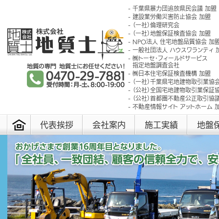
千葉県暴力団追放県民会議 加盟
建設業労働災害防止協会 加盟
（一社）倫理研究会
（一社）地盤保証検査協会 加盟
NPO法人 住宅地盤品質協会 加
一般社団法人 ハウスワランティ 
㈱トーセ･フィールドサービス
指定地盤調査会社
㈱日本住宅保証検査機構 加盟
（一社）千葉県宅地建物取引業協会
（公社）全国宅地建物取引業保証協
（公社）首都圏不動産公正取引協議
不動産情報サイト アットホーム 
代表挨拶
会社案内
施工実績
地盤