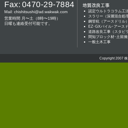
Fax:
0470-29-7884
地質改良工事
認定ウルトラコラム工
Mail:
chishitsushi@ad.wakwak.com
スラリー（深層混合処
営業時間 月〜土（8時〜19時）
鋼管杭（アースドリル
日曜も連絡受付可能です。
EZ･GXパイル･アース
道路改良工事（スタビ
間知ブロック材･土留擁
一般土木工事
Copyright 2007
株