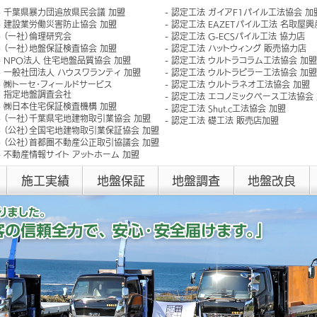
千葉県暴力団追放県民会議 加盟
認定工法 ガイアF1パイル工法協会 加
建設業労働災害防止協会 加盟
認定工法 EAZETパイル工法 名取屋
（一社）倫理研究会
認定工法 G-ECSパイル工法 協力店
（一社）地盤保証検査協会 加盟
認定工法 ハットウィング 販売協力店
NPO法人 住宅地盤品質協会 加盟
認定工法 ウルトラコラム工法協会 加盟
一般社団法人 ハウスワランティ 加盟
認定工法 ウルトラピラー工法協会 加盟
㈱トーセ･フィールドサービス
認定工法 ウルトラネオ工法協会 加盟
指定地盤調査会社
認定工法 エコノミックベース工法協会
㈱日本住宅保証検査機構 加盟
認定工法 Shut.c工法協会 加盟
（一社）千葉県宅地建物取引業協会 加盟
認定工法 礎工法 販売店加盟
（公社）全国宅地建物取引業保証協会 加盟
（公社）首都圏不動産公正取引協議会 加盟
不動産情報サイト アットホーム 加盟
施工実績
地盤保証
地盤調査
地盤改良