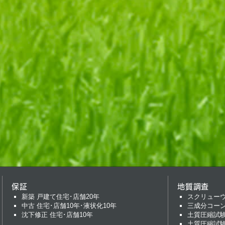
保証
地質調査
新築 戸建て住宅･店舗20年
スクリュー
中古 住宅･店舗10年･液状化10年
三成分コー
沈下修正 住宅･店舗10年
土質圧縮試
土質圧縮試