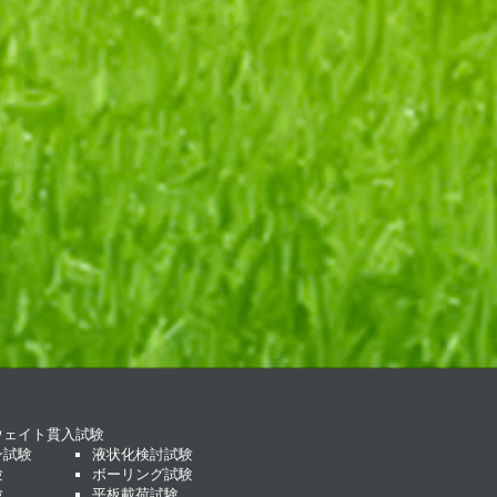
ウェイト貫入試験
ン試験
液状化検討試験
験
ボーリング試験
験
平板載荷試験