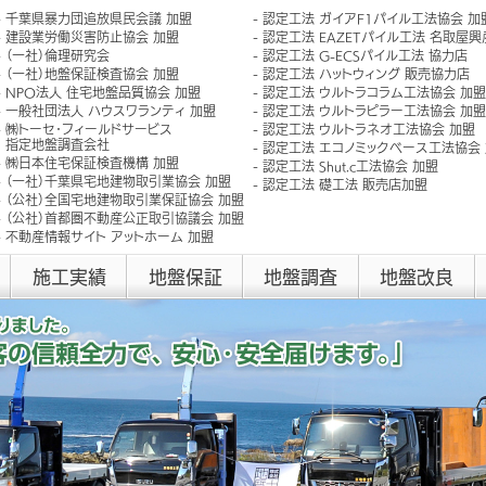
千葉県暴力団追放県民会議 加盟
認定工法 ガイアF1パイル工法協会 加
建設業労働災害防止協会 加盟
認定工法 EAZETパイル工法 名取屋
（一社）倫理研究会
認定工法 G-ECSパイル工法 協力店
（一社）地盤保証検査協会 加盟
認定工法 ハットウィング 販売協力店
NPO法人 住宅地盤品質協会 加盟
認定工法 ウルトラコラム工法協会 加盟
一般社団法人 ハウスワランティ 加盟
認定工法 ウルトラピラー工法協会 加盟
㈱トーセ･フィールドサービス
認定工法 ウルトラネオ工法協会 加盟
指定地盤調査会社
認定工法 エコノミックベース工法協会
㈱日本住宅保証検査機構 加盟
認定工法 Shut.c工法協会 加盟
（一社）千葉県宅地建物取引業協会 加盟
認定工法 礎工法 販売店加盟
（公社）全国宅地建物取引業保証協会 加盟
（公社）首都圏不動産公正取引協議会 加盟
不動産情報サイト アットホーム 加盟
施工実績
地盤保証
地盤調査
地盤改良