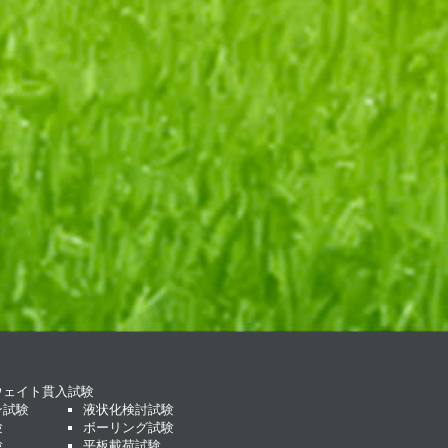
ウェイト貫入試験
ン試験
液状化検討試験
験
ボーリング試験
験
平板載荷試験