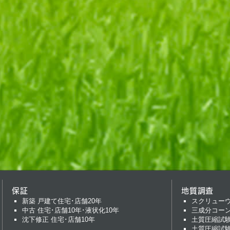
保証
地質調査
新築 戸建て住宅･店舗20年
スクリュー
中古 住宅･店舗10年･液状化10年
三成分コー
沈下修正 住宅･店舗10年
土質圧縮試
土質圧縮試