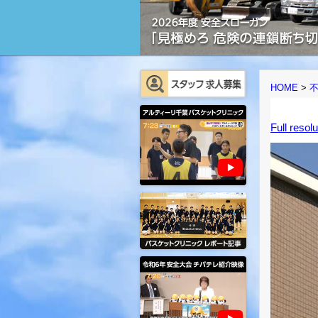
HOME
>
Full resol