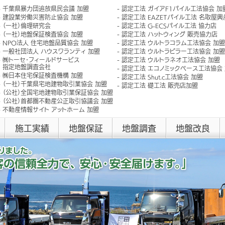
千葉県暴力団追放県民会議 加盟
認定工法 ガイアF1パイル工法協会 加
建設業労働災害防止協会 加盟
認定工法 EAZETパイル工法 名取屋
（一社）倫理研究会
認定工法 G-ECSパイル工法 協力店
（一社）地盤保証検査協会 加盟
認定工法 ハットウィング 販売協力店
NPO法人 住宅地盤品質協会 加盟
認定工法 ウルトラコラム工法協会 加盟
一般社団法人 ハウスワランティ 加盟
認定工法 ウルトラピラー工法協会 加盟
㈱トーセ･フィールドサービス
認定工法 ウルトラネオ工法協会 加盟
指定地盤調査会社
認定工法 エコノミックベース工法協会
㈱日本住宅保証検査機構 加盟
認定工法 Shut.c工法協会 加盟
（一社）千葉県宅地建物取引業協会 加盟
認定工法 礎工法 販売店加盟
（公社）全国宅地建物取引業保証協会 加盟
（公社）首都圏不動産公正取引協議会 加盟
不動産情報サイト アットホーム 加盟
施工実績
地盤保証
地盤調査
地盤改良