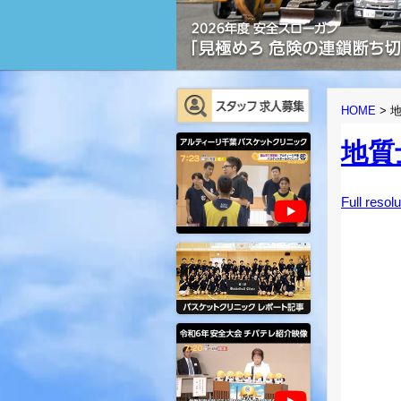
HOME
>
地質
Full resolu