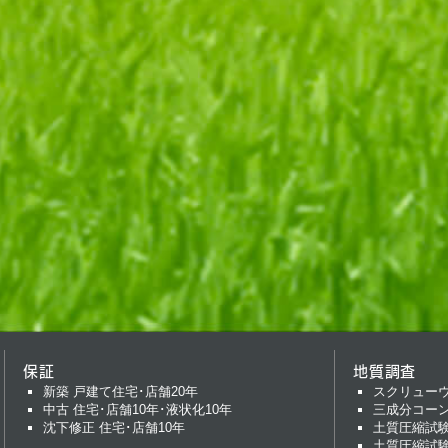
保証
地質調査
新築 戸建て住宅･店舗20年
スクリュー
中古 住宅･店舗10年･液状化10年
三成分コー
沈下修正 住宅･店舗10年
土質圧縮試
土質圧縮試