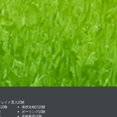
ウェイト貫入試験
ン試験
液状化検討試験
験
ボーリング試験
験
平板載荷試験