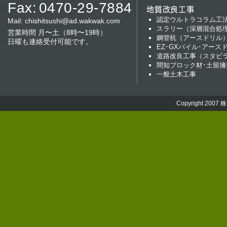
Fax:
0470-29-7884
地質改良工事
認定ウルトラコラム工
Mail:
chishitsushi@ad.wakwak.com
スラリー（深層混合処
営業時間 月〜土（8時〜19時）
鋼管杭（アースドリル
日曜も連絡受付可能です。
EZ･GXパイル･アース
道路改良工事（スタビ
間知ブロック材･土留擁
一般土木工事
Copyright 2007
株