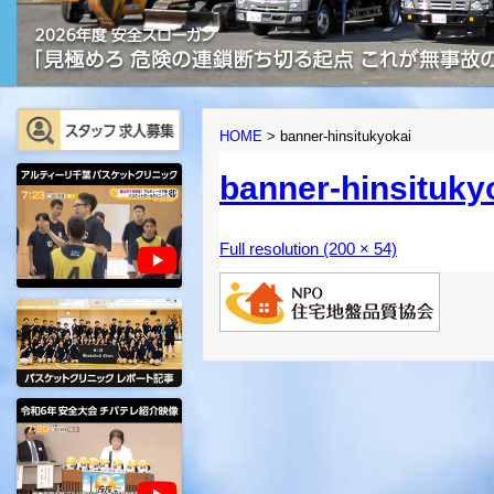
HOME
>
banner-hinsitukyokai
banner-hinsituky
Full resolution (200 × 54)