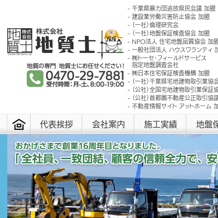
千葉県暴力団追放県民会議 加盟
建設業労働災害防止協会 加盟
（一社）倫理研究会
（一社）地盤保証検査協会 加盟
NPO法人 住宅地盤品質協会 加
一般社団法人 ハウスワランティ 
㈱トーセ･フィールドサービス
指定地盤調査会社
㈱日本住宅保証検査機構 加盟
（一社）千葉県宅地建物取引業協会
（公社）全国宅地建物取引業保証協
（公社）首都圏不動産公正取引協議
不動産情報サイト アットホーム 
代表挨拶
会社案内
施工実績
地盤