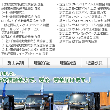
千葉県暴力団追放県民会議 加盟
認定工法 ガイアF1パイル工法協会 加
建設業労働災害防止協会 加盟
認定工法 EAZETパイル工法 名取屋
（一社）倫理研究会
認定工法 G-ECSパイル工法 協力店
（一社）地盤保証検査協会 加盟
認定工法 ハットウィング 販売協力店
NPO法人 住宅地盤品質協会 加盟
認定工法 ウルトラコラム工法協会 加盟
一般社団法人 ハウスワランティ 加盟
認定工法 ウルトラピラー工法協会 加盟
㈱トーセ･フィールドサービス
認定工法 ウルトラネオ工法協会 加盟
指定地盤調査会社
認定工法 エコノミックベース工法協会
㈱日本住宅保証検査機構 加盟
認定工法 Shut.c工法協会 加盟
（一社）千葉県宅地建物取引業協会 加盟
認定工法 礎工法 販売店加盟
（公社）全国宅地建物取引業保証協会 加盟
（公社）首都圏不動産公正取引協議会 加盟
不動産情報サイト アットホーム 加盟
施工実績
地盤保証
地盤調査
地盤改良