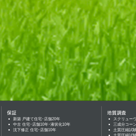
保証
地質調査
新築 戸建て住宅･店舗20年
スクリュー
中古 住宅･店舗10年･液状化10年
三成分コー
沈下修正 住宅･店舗10年
土質圧縮試
土質圧縮試