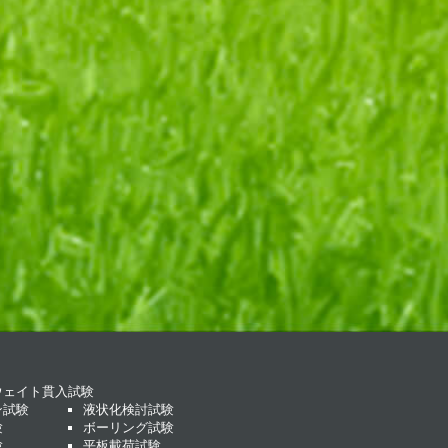
ウェイト貫入試験
ン試験
液状化検討試験
験
ボーリング試験
験
平板載荷試験