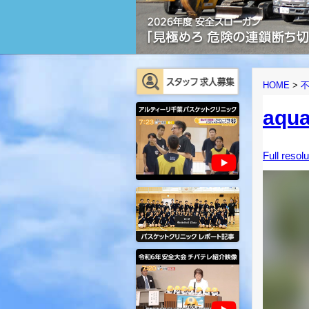
HOME
>
aqua
Full resol