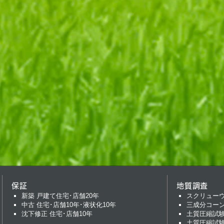
保証
地質調査
新築 戸建て住宅･店舗20年
スクリュー
中古 住宅･店舗10年･液状化10年
三成分コー
沈下修正 住宅･店舗10年
土質圧縮試
土質圧縮試