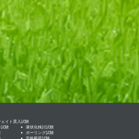
ウェイト貫入試験
ン試験
液状化検討試験
験
ボーリング試験
験
平板載荷試験