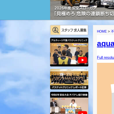
HOME
>
aqua
Full resol