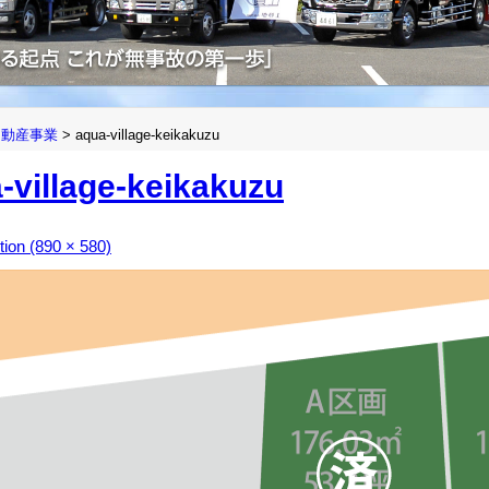
不動産事業
>
aqua-village-keikakuzu
-village-keikakuzu
ution (890 × 580)