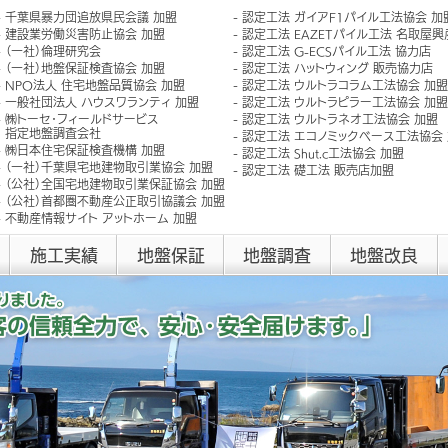
千葉県暴力団追放県民会議 加盟
認定工法 ガイアF1パイル工法協会 加
建設業労働災害防止協会 加盟
認定工法 EAZETパイル工法 名取屋
（一社）倫理研究会
認定工法 G-ECSパイル工法 協力店
（一社）地盤保証検査協会 加盟
認定工法 ハットウィング 販売協力店
NPO法人 住宅地盤品質協会 加盟
認定工法 ウルトラコラム工法協会 加盟
一般社団法人 ハウスワランティ 加盟
認定工法 ウルトラピラー工法協会 加盟
㈱トーセ･フィールドサービス
認定工法 ウルトラネオ工法協会 加盟
指定地盤調査会社
認定工法 エコノミックベース工法協会
㈱日本住宅保証検査機構 加盟
認定工法 Shut.c工法協会 加盟
（一社）千葉県宅地建物取引業協会 加盟
認定工法 礎工法 販売店加盟
（公社）全国宅地建物取引業保証協会 加盟
（公社）首都圏不動産公正取引協議会 加盟
不動産情報サイト アットホーム 加盟
施工実績
地盤保証
地盤調査
地盤改良