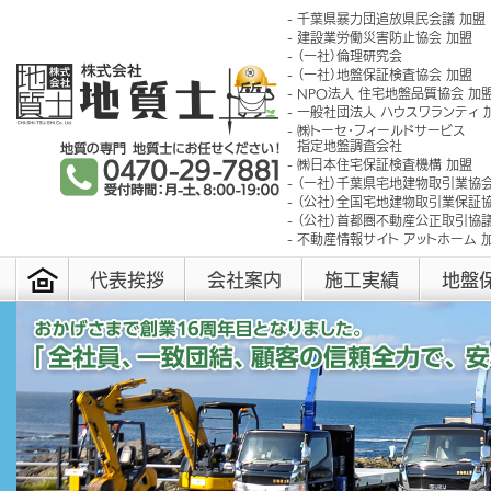
千葉県暴力団追放県民会議 加盟
建設業労働災害防止協会 加盟
（一社）倫理研究会
（一社）地盤保証検査協会 加盟
NPO法人 住宅地盤品質協会 加
一般社団法人 ハウスワランティ 
㈱トーセ･フィールドサービス
指定地盤調査会社
㈱日本住宅保証検査機構 加盟
（一社）千葉県宅地建物取引業協会
（公社）全国宅地建物取引業保証協
（公社）首都圏不動産公正取引協議
不動産情報サイト アットホーム 
代表挨拶
会社案内
施工実績
地盤