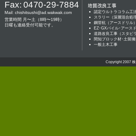
Fax:
0470-29-7884
地質改良工事
認定ウルトラコラム工
Mail:
chishitsushi@ad.wakwak.com
スラリー（深層混合処
営業時間 月〜土（8時〜19時）
鋼管杭（アースドリル
日曜も連絡受付可能です。
EZ･GXパイル･アース
道路改良工事（スタビ
間知ブロック材･土留擁
一般土木工事
Copyright 2007
株