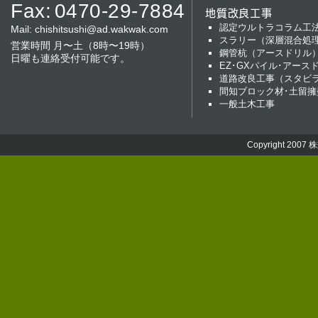
Fax:
0470-29-7884
地質改良工事
認定ウルトラコラム工
Mail:
chishitsushi@ad.wakwak.com
スラリー（深層混合処
営業時間 月〜土（8時〜19時）
鋼管杭（アースドリル
日曜も連絡受付可能です。
EZ･GXパイル･アース
道路改良工事（スタビ
間知ブロック材･土留擁
一般土木工事
Copyright 2007
株