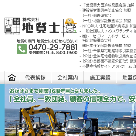
千葉県暴力団追放県民会議 加盟
建設業労働災害防止協会 加盟
（一社）倫理研究会
（一社）地盤保証検査協会 加盟
NPO法人 住宅地盤品質協会 加
一般社団法人 ハウスワランティ 
㈱トーセ･フィールドサービス
指定地盤調査会社
㈱日本住宅保証検査機構 加盟
（一社）千葉県宅地建物取引業協会
（公社）全国宅地建物取引業保証協
（公社）首都圏不動産公正取引協議
不動産情報サイト アットホーム 
代表挨拶
会社案内
施工実績
地盤