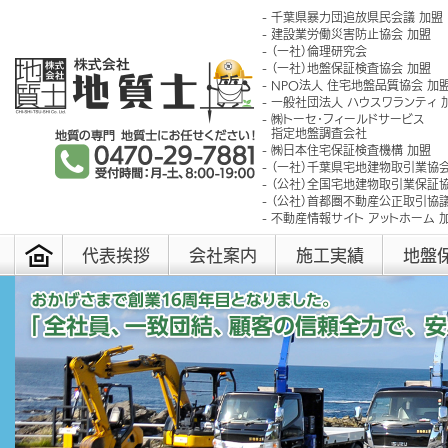
千葉県暴力団追放県民会議 加盟
建設業労働災害防止協会 加盟
（一社）倫理研究会
（一社）地盤保証検査協会 加盟
NPO法人 住宅地盤品質協会 加
一般社団法人 ハウスワランティ 
㈱トーセ･フィールドサービス
指定地盤調査会社
㈱日本住宅保証検査機構 加盟
（一社）千葉県宅地建物取引業協会
（公社）全国宅地建物取引業保証協
（公社）首都圏不動産公正取引協議
不動産情報サイト アットホーム 
代表挨拶
会社案内
施工実績
地盤