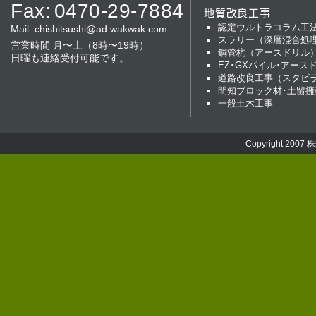
Fax:
0470-29-7884
地質改良工事
認定ウルトラコラム工
Mail:
chishitsushi@ad.wakwak.com
スラリー（深層混合処
営業時間 月〜土（8時〜19時）
鋼管杭（アースドリル
日曜も連絡受付可能です。
EZ･GXパイル･アース
道路改良工事（スタビ
間知ブロック材･土留擁
一般土木工事
Copyright 2007
株