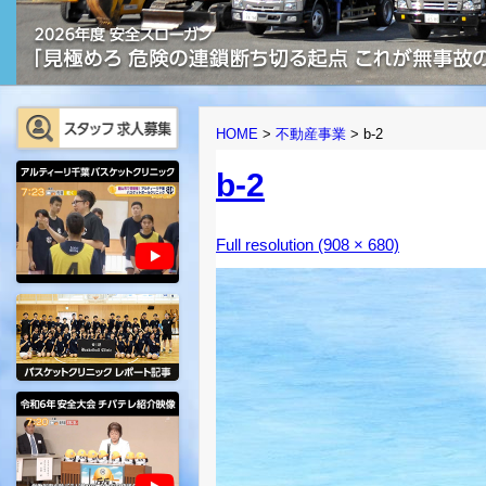
HOME
>
不動産事業
>
b-2
b-2
Full resolution (908 × 680)