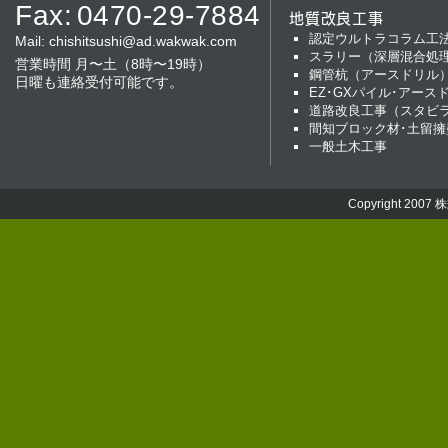
Fax:
0470-29-7884
地質改良工事
認定ウルトラコラム工
Mail:
chishitsushi@ad.wakwak.com
スラリー（深層混合処
営業時間 月〜土（8時〜19時）
鋼管杭（アースドリル
日曜も連絡受付可能です。
EZ･GXパイル･アース
道路改良工事（スタビ
間知ブロック材･土留擁
一般土木工事
Copyright 2007
株