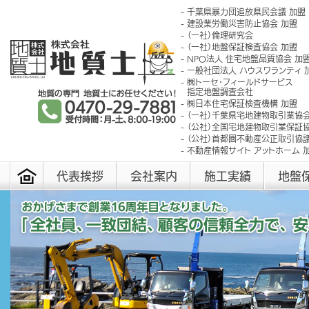
千葉県暴力団追放県民会議 加盟
建設業労働災害防止協会 加盟
（一社）倫理研究会
（一社）地盤保証検査協会 加盟
NPO法人 住宅地盤品質協会 加
一般社団法人 ハウスワランティ 
㈱トーセ･フィールドサービス
指定地盤調査会社
㈱日本住宅保証検査機構 加盟
（一社）千葉県宅地建物取引業協会
（公社）全国宅地建物取引業保証協
（公社）首都圏不動産公正取引協議
不動産情報サイト アットホーム 
代表挨拶
会社案内
施工実績
地盤