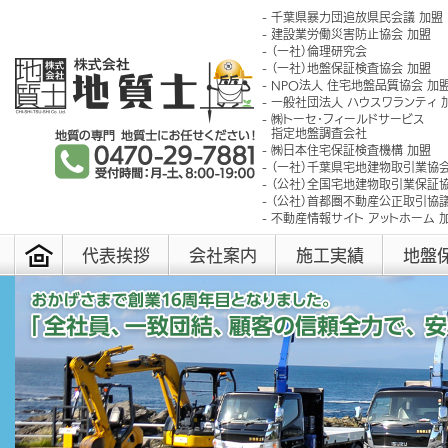
千葉県暴力団追放県民会議 加盟
建設業労働災害防止協会 加盟
（一社）倫理研究会
（一社）地盤保証検査協会 加盟
NPO法人 住宅地盤品質協会 加
一般社団法人 ハウスワランティ 
㈱トーセ･フィールドサービス
指定地盤調査会社
㈱日本住宅保証検査機構 加盟
（一社）千葉県宅地建物取引業協会
（公社）全国宅地建物取引業保証協
（公社）首都圏不動産公正取引協議
不動産情報サイト アットホーム 
代表挨拶
会社案内
施工実績
地盤