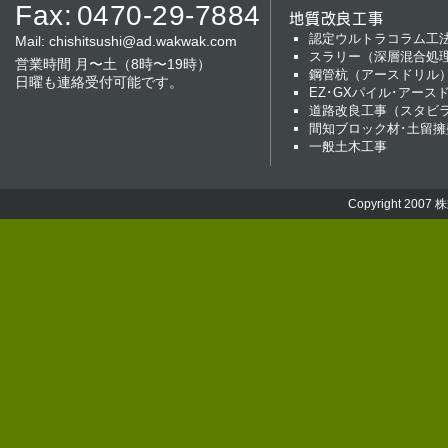
Fax:
0470-29-7884
地質改良工事
認定ウルトラコラム工
Mail:
chishitsushi@ad.wakwak.com
スラリー（深層混合処
営業時間 月〜土（8時〜19時）
鋼管杭（アースドリル
日曜も連絡受付可能です。
EZ･GXパイル･アース
道路改良工事（スタビ
間知ブロック材･土留擁
一般土木工事
Copyright 2007
株