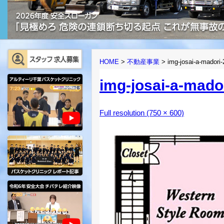
HOME
>
不動産事業
>
img-josai-a-madori-
img-josai-a-mador
Full resolution (750 × 600)