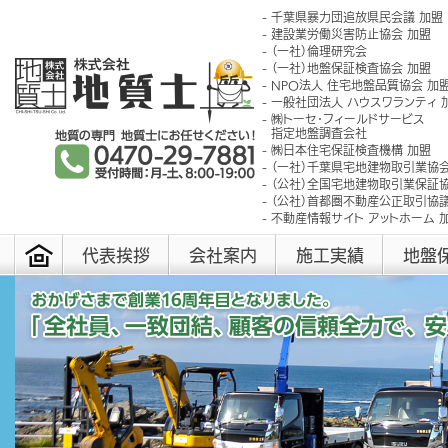
千葉県暴力団追放県民会議 加盟
建設業労働災害防止協会 加盟
（一社）倫理研究会
（一社）地盤保証検査協会 加盟
NPO法人 住宅地盤品質協会 加
一般社団法人 ハウスワランティ 
㈱トーセ･フィールドサービス
指定地盤調査会社
㈱日本住宅保証検査機構 加盟
（一社）千葉県宅地建物取引業協会
（公社）全国宅地建物取引業保証協
（公社）首都圏不動産公正取引協議
不動産情報サイト アットホーム 
代表挨拶
会社案内
施工実績
地盤