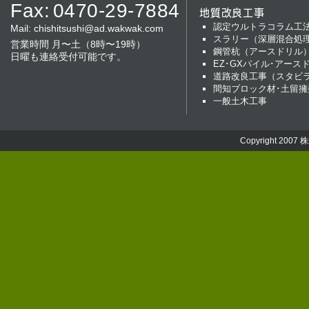
Fax:
0470-29-7884
地質改良工事
認定ウルトラコラム工
Mail:
chishitsushi@ad.wakwak.com
スラリー（深層混合処
営業時間 月〜土（8時〜19時）
鋼管杭（アースドリル
日曜も連絡受付可能です。
EZ･GXパイル･アース
道路改良工事（スタビ
間知ブロック材･土留擁
一般土木工事
Copyright 2007
株