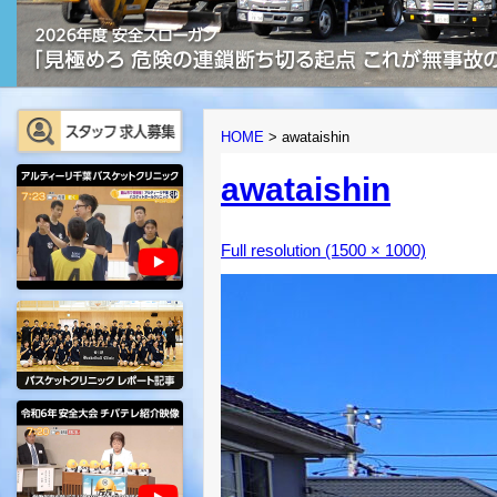
HOME
>
awataishin
awataishin
Full resolution (1500 × 1000)