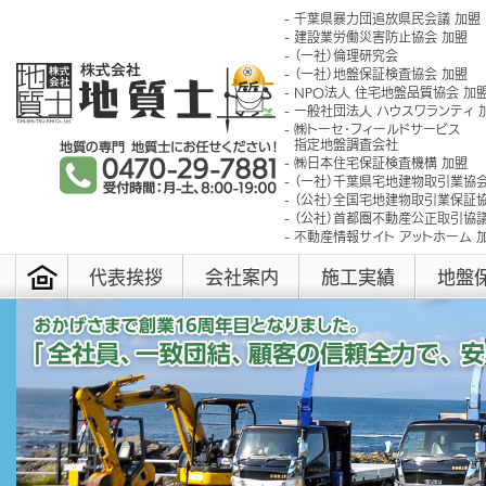
千葉県暴力団追放県民会議 加盟
建設業労働災害防止協会 加盟
（一社）倫理研究会
（一社）地盤保証検査協会 加盟
NPO法人 住宅地盤品質協会 加
一般社団法人 ハウスワランティ 
㈱トーセ･フィールドサービス
指定地盤調査会社
㈱日本住宅保証検査機構 加盟
（一社）千葉県宅地建物取引業協会
（公社）全国宅地建物取引業保証協
（公社）首都圏不動産公正取引協議
不動産情報サイト アットホーム 
代表挨拶
会社案内
施工実績
地盤