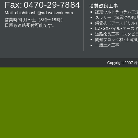
Fax:
0470-29-7884
地質改良工事
認定ウルトラコラム工
Mail:
chishitsushi@ad.wakwak.com
スラリー（深層混合処
営業時間 月〜土（8時〜19時）
鋼管杭（アースドリル
日曜も連絡受付可能です。
EZ･GXパイル･アース
道路改良工事（スタビ
間知ブロック材･土留擁
一般土木工事
Copyright 2007
株