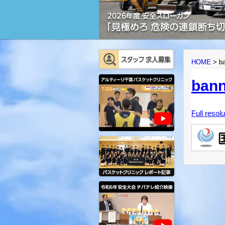
HOME
>
b
bann
Full resol