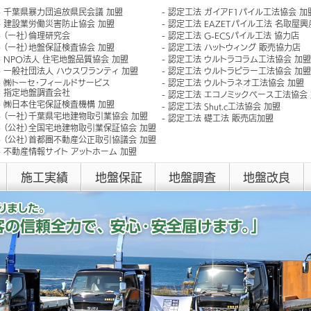
千葉県暴力団追放県民会議 加盟
認定工法 ガイアF1パイル工法協会 加
建設業労働災害防止協会 加盟
認定工法 EAZETパイル工法 名取屋
（一社）倫理研究会
認定工法 G-ECSパイル工法 協力店
（一社）地盤保証検査協会 加盟
認定工法 ハットウィング 販売協力店
NPO法人 住宅地盤品質協会 加盟
認定工法 ウルトラコラム工法協会 加盟
一般社団法人 ハウスワランティ 加盟
認定工法 ウルトラピラー工法協会 加盟
㈱トーセ･フィールドサービス
認定工法 ウルトラネオ工法協会 加盟
指定地盤調査会社
認定工法 エコノミックベース工法協会
㈱日本住宅保証検査機構 加盟
認定工法 Shut.c工法協会 加盟
（一社）千葉県宅地建物取引業協会 加盟
認定工法 礎工法 販売店加盟
（公社）全国宅地建物取引業保証協会 加盟
（公社）首都圏不動産公正取引協議会 加盟
不動産情報サイト アットホーム 加盟
施工実績
地盤保証
地盤調査
地盤改良