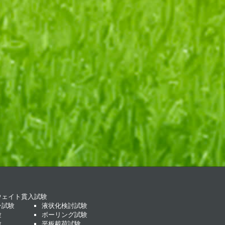
ウェイト貫入試験
ン試験
液状化検討試験
験
ボーリング試験
験
平板載荷試験