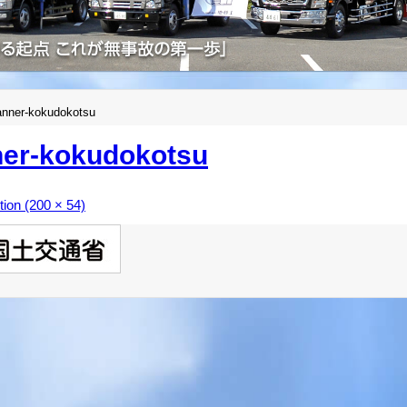
anner-kokudokotsu
er-kokudokotsu
ution (200 × 54)