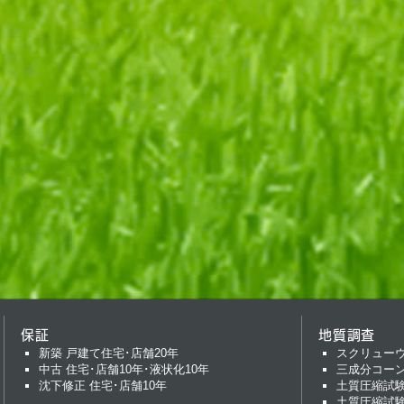
保証
地質調査
新築 戸建て住宅･店舗20年
スクリュー
中古 住宅･店舗10年･液状化10年
三成分コー
沈下修正 住宅･店舗10年
土質圧縮試
土質圧縮試