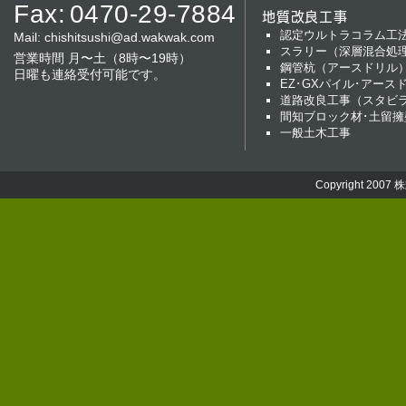
Fax:
0470-29-7884
地質改良工事
認定ウルトラコラム工
Mail:
chishitsushi@ad.wakwak.com
スラリー（深層混合処
営業時間 月〜土（8時〜19時）
鋼管杭（アースドリル
日曜も連絡受付可能です。
EZ･GXパイル･アース
道路改良工事（スタビ
間知ブロック材･土留擁
一般土木工事
Copyright 2007
株