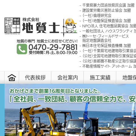
千葉県暴力団追放県民会議 加盟
建設業労働災害防止協会 加盟
（一社）倫理研究会
（一社）地盤保証検査協会 加盟
NPO法人 住宅地盤品質協会 加
一般社団法人 ハウスワランティ 
㈱トーセ･フィールドサービス
指定地盤調査会社
㈱日本住宅保証検査機構 加盟
（一社）千葉県宅地建物取引業協会
（公社）全国宅地建物取引業保証協
（公社）首都圏不動産公正取引協議
不動産情報サイト アットホーム 
代表挨拶
会社案内
施工実績
地盤