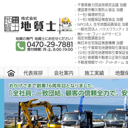
千葉県暴力団追放県民会議 加盟
建設業労働災害防止協会 加盟
（一社）倫理研究会
（一社）地盤保証検査協会 加盟
NPO法人 住宅地盤品質協会 加
一般社団法人 ハウスワランティ 
㈱トーセ･フィールドサービス
指定地盤調査会社
㈱日本住宅保証検査機構 加盟
（一社）千葉県宅地建物取引業協会
（公社）全国宅地建物取引業保証協
（公社）首都圏不動産公正取引協議
不動産情報サイト アットホーム 
代表挨拶
会社案内
施工実績
地盤