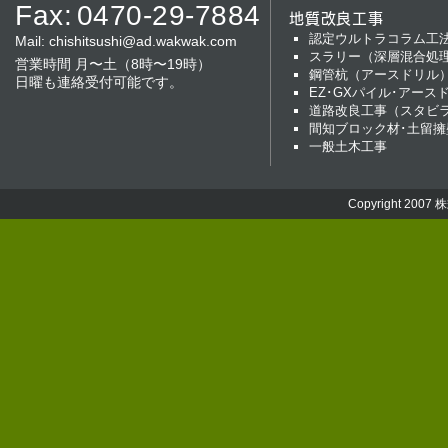
Fax:
0470-29-7884
地質改良工事
認定ウルトラコラム工
Mail:
chishitsushi@ad.wakwak.com
スラリー（深層混合処
営業時間 月〜土（8時〜19時）
鋼管杭（アースドリル
日曜も連絡受付可能です。
EZ･GXパイル･アース
道路改良工事（スタビ
間知ブロック材･土留擁
一般土木工事
Copyright 2007
株