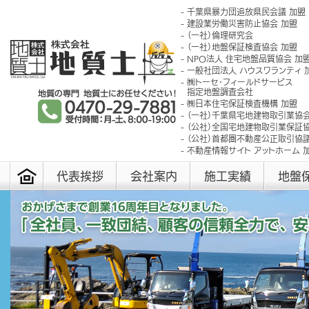
千葉県暴力団追放県民会議 加盟
建設業労働災害防止協会 加盟
（一社）倫理研究会
（一社）地盤保証検査協会 加盟
NPO法人 住宅地盤品質協会 加
一般社団法人 ハウスワランティ 
㈱トーセ･フィールドサービス
指定地盤調査会社
㈱日本住宅保証検査機構 加盟
（一社）千葉県宅地建物取引業協会
（公社）全国宅地建物取引業保証協
（公社）首都圏不動産公正取引協議
不動産情報サイト アットホーム 
代表挨拶
会社案内
施工実績
地盤