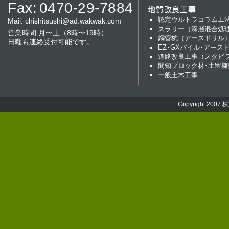
Fax:
0470-29-7884
地質改良工事
認定ウルトラコラム工
Mail:
chishitsushi@ad.wakwak.com
スラリー（深層混合処
営業時間 月〜土（8時〜19時）
鋼管杭（アースドリル
日曜も連絡受付可能です。
EZ･GXパイル･アース
道路改良工事（スタビ
間知ブロック材･土留擁
一般土木工事
Copyright 2007
株