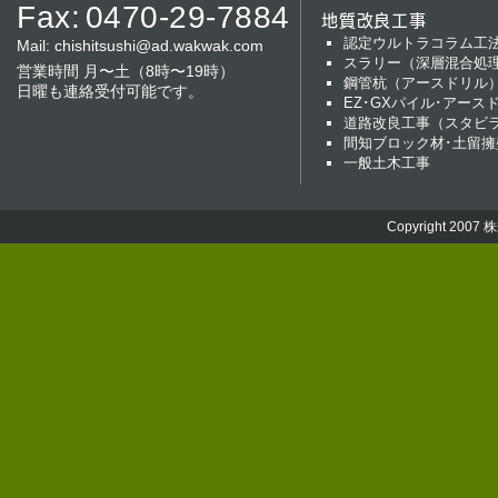
Fax:
0470-29-7884
地質改良工事
認定ウルトラコラム工
Mail:
chishitsushi@ad.wakwak.com
スラリー（深層混合処
営業時間 月〜土（8時〜19時）
鋼管杭（アースドリル
日曜も連絡受付可能です。
EZ･GXパイル･アース
道路改良工事（スタビ
間知ブロック材･土留擁
一般土木工事
Copyright 2007
株