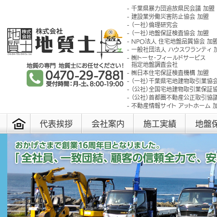
千葉県暴力団追放県民会議 加盟
建設業労働災害防止協会 加盟
（一社）倫理研究会
（一社）地盤保証検査協会 加盟
NPO法人 住宅地盤品質協会 加
一般社団法人 ハウスワランティ 
㈱トーセ･フィールドサービス
指定地盤調査会社
㈱日本住宅保証検査機構 加盟
（一社）千葉県宅地建物取引業協会
（公社）全国宅地建物取引業保証協
（公社）首都圏不動産公正取引協議
不動産情報サイト アットホーム 
代表挨拶
会社案内
施工実績
地盤