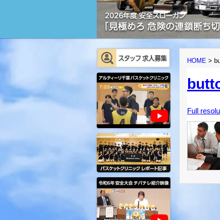
HOME
>
bu
butt
Full resol