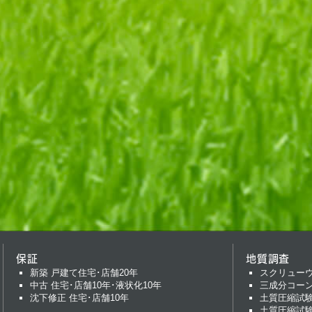
保証
地質調査
新築 戸建て住宅･店舗20年
スクリュー
中古 住宅･店舗10年･液状化10年
三成分コー
沈下修正 住宅･店舗10年
土質圧縮試
土質圧縮試