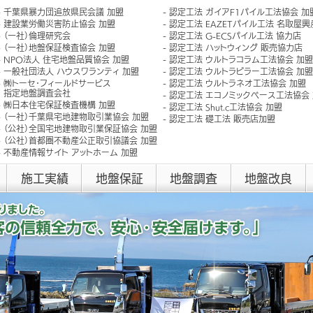
千葉県暴力団追放県民会議 加盟
認定工法 ガイアF1パイル工法協会 加
建設業労働災害防止協会 加盟
認定工法 EAZETパイル工法 名取屋
（一社）倫理研究会
認定工法 G-ECSパイル工法 協力店
（一社）地盤保証検査協会 加盟
認定工法 ハットウィング 販売協力店
NPO法人 住宅地盤品質協会 加盟
認定工法 ウルトラコラム工法協会 加盟
一般社団法人 ハウスワランティ 加盟
認定工法 ウルトラピラー工法協会 加盟
㈱トーセ･フィールドサービス
認定工法 ウルトラネオ工法協会 加盟
指定地盤調査会社
認定工法 エコノミックベース工法協会
㈱日本住宅保証検査機構 加盟
認定工法 Shut.c工法協会 加盟
（一社）千葉県宅地建物取引業協会 加盟
認定工法 礎工法 販売店加盟
（公社）全国宅地建物取引業保証協会 加盟
（公社）首都圏不動産公正取引協議会 加盟
不動産情報サイト アットホーム 加盟
施工実績
地盤保証
地盤調査
地盤改良