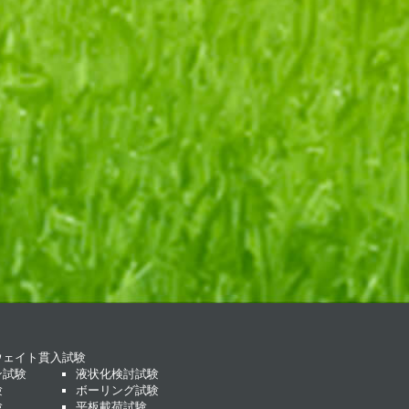
ウェイト貫入試験
ン試験
液状化検討試験
験
ボーリング試験
験
平板載荷試験