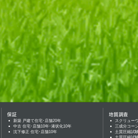
保証
地質調査
新築 戸建て住宅･店舗20年
スクリュー
中古 住宅･店舗10年･液状化10年
三成分コー
沈下修正 住宅･店舗10年
土質圧縮試
土質圧縮試