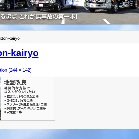
tton-kairyo
on-kairyo
ution (244 × 142)