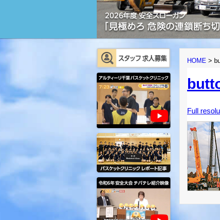
HOME
>
bu
butt
Full resol