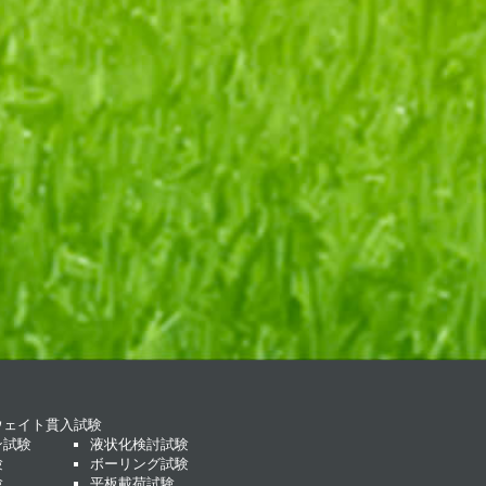
ウェイト貫入試験
ン試験
液状化検討試験
験
ボーリング試験
験
平板載荷試験