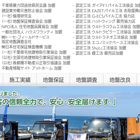
千葉県暴力団追放県民会議 加盟
認定工法 ガイアF1パイル工法協会 加
建設業労働災害防止協会 加盟
認定工法 EAZETパイル工法 名取屋
（一社）倫理研究会
認定工法 G-ECSパイル工法 協力店
（一社）地盤保証検査協会 加盟
認定工法 ハットウィング 販売協力店
NPO法人 住宅地盤品質協会 加盟
認定工法 ウルトラコラム工法協会 加盟
一般社団法人 ハウスワランティ 加盟
認定工法 ウルトラピラー工法協会 加盟
㈱トーセ･フィールドサービス
認定工法 ウルトラネオ工法協会 加盟
指定地盤調査会社
認定工法 エコノミックベース工法協会
㈱日本住宅保証検査機構 加盟
認定工法 Shut.c工法協会 加盟
（一社）千葉県宅地建物取引業協会 加盟
認定工法 礎工法 販売店加盟
（公社）全国宅地建物取引業保証協会 加盟
（公社）首都圏不動産公正取引協議会 加盟
不動産情報サイト アットホーム 加盟
施工実績
地盤保証
地盤調査
地盤改良