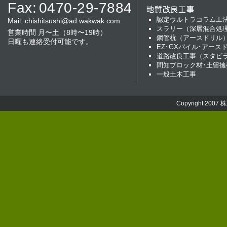
Fax:
0470-29-7884
地質改良工事
認定ウルトラコラム工
Mail:
chishitsushi@ad.wakwak.com
スラリー（深層混合処
営業時間 月〜土（8時〜19時）
鋼管杭（アースドリル
日曜も連絡受付可能です。
EZ･GXパイル･アース
道路改良工事（スタビ
間知ブロック材･土留擁
一般土木工事
Copyright 2007
株