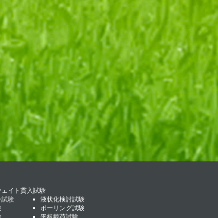
ウェイト貫入試験
ン試験
液状化検討試験
験
ボーリング試験
験
平板載荷試験