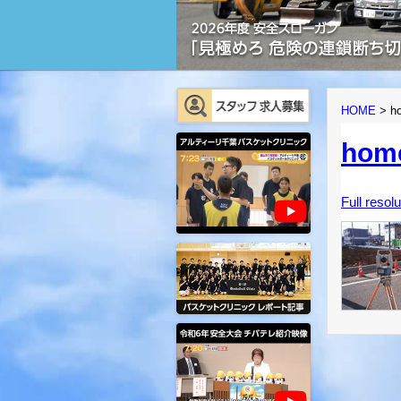
HOME
>
h
hom
Full resol