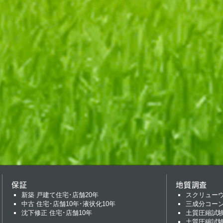
保証
地質調査
新築 戸建て住宅･店舗20年
スクリュー
中古 住宅･店舗10年･液状化10年
三成分コー
沈下修正 住宅･店舗10年
土質圧縮試
土質圧縮試