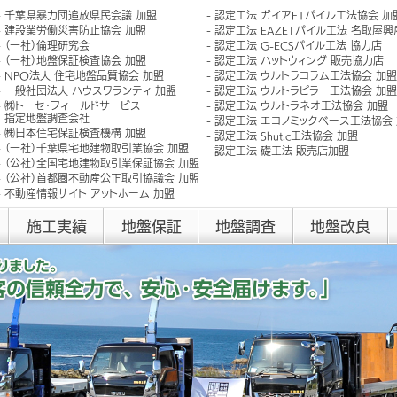
千葉県暴力団追放県民会議 加盟
認定工法 ガイアF1パイル工法協会 加
建設業労働災害防止協会 加盟
認定工法 EAZETパイル工法 名取屋
（一社）倫理研究会
認定工法 G-ECSパイル工法 協力店
（一社）地盤保証検査協会 加盟
認定工法 ハットウィング 販売協力店
NPO法人 住宅地盤品質協会 加盟
認定工法 ウルトラコラム工法協会 加盟
一般社団法人 ハウスワランティ 加盟
認定工法 ウルトラピラー工法協会 加盟
㈱トーセ･フィールドサービス
認定工法 ウルトラネオ工法協会 加盟
指定地盤調査会社
認定工法 エコノミックベース工法協会
㈱日本住宅保証検査機構 加盟
認定工法 Shut.c工法協会 加盟
（一社）千葉県宅地建物取引業協会 加盟
認定工法 礎工法 販売店加盟
（公社）全国宅地建物取引業保証協会 加盟
（公社）首都圏不動産公正取引協議会 加盟
不動産情報サイト アットホーム 加盟
施工実績
地盤保証
地盤調査
地盤改良