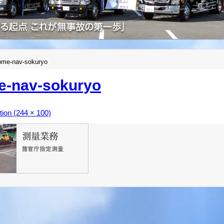
ome-nav-sokuryo
e-nav-sokuryo
ution (244 × 100)