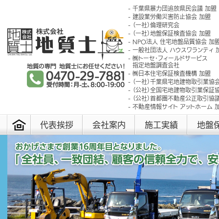
千葉県暴力団追放県民会議 加盟
建設業労働災害防止協会 加盟
（一社）倫理研究会
（一社）地盤保証検査協会 加盟
NPO法人 住宅地盤品質協会 加
一般社団法人 ハウスワランティ 
㈱トーセ･フィールドサービス
指定地盤調査会社
㈱日本住宅保証検査機構 加盟
（一社）千葉県宅地建物取引業協会
（公社）全国宅地建物取引業保証協
（公社）首都圏不動産公正取引協議
不動産情報サイト アットホーム 
代表挨拶
会社案内
施工実績
地盤