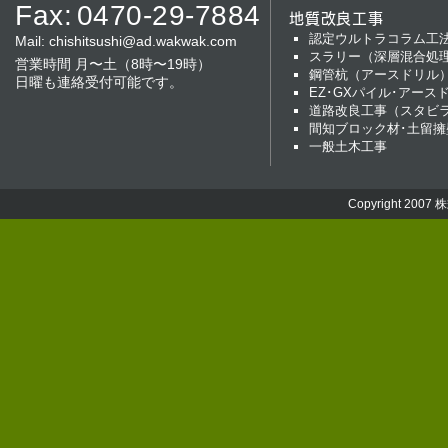
Fax:
0470-29-7884
地質改良工事
認定ウルトラコラム工
Mail:
chishitsushi@ad.wakwak.com
スラリー（深層混合処
営業時間 月〜土（8時〜19時）
鋼管杭（アースドリル
日曜も連絡受付可能です。
EZ･GXパイル･アース
道路改良工事（スタビ
間知ブロック材･土留擁
一般土木工事
Copyright 2007
株