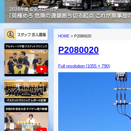
HOME
>
P2080020
P2080020
Full resolution (1055 × 790)