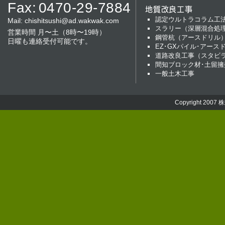
Fax:
0470-29-7884
地質改良工事
認定ウルトラコラム工
Mail:
chishitsushi@ad.wakwak.com
スラリー（深層混合処
営業時間 月〜土（8時〜19時）
鋼管杭（アースドリル
日曜も連絡受付可能です。
EZ･GXパイル･アース
道路改良工事（スタビ
間知ブロック材･土留擁
一般土木工事
Copyright 2007
株