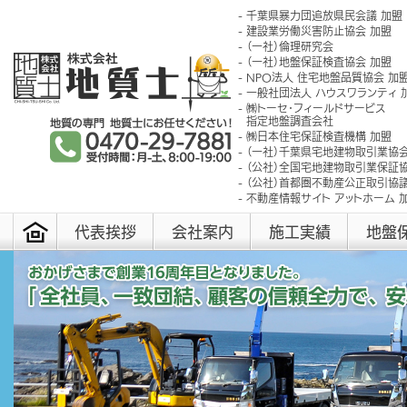
千葉県暴力団追放県民会議 加盟
建設業労働災害防止協会 加盟
（一社）倫理研究会
（一社）地盤保証検査協会 加盟
NPO法人 住宅地盤品質協会 加
一般社団法人 ハウスワランティ 
㈱トーセ･フィールドサービス
指定地盤調査会社
㈱日本住宅保証検査機構 加盟
（一社）千葉県宅地建物取引業協会
（公社）全国宅地建物取引業保証協
（公社）首都圏不動産公正取引協議
不動産情報サイト アットホーム 
代表挨拶
会社案内
施工実績
地盤